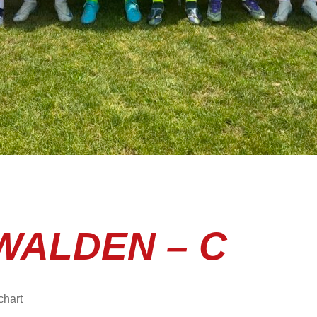
WALDEN – C
tschart