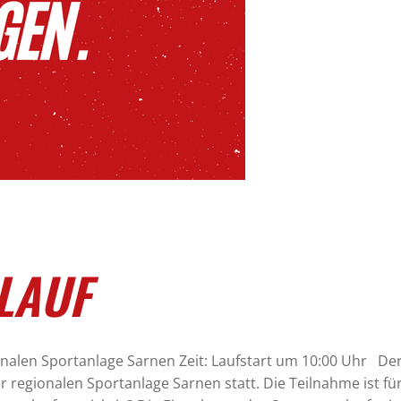
LAUF
alen Sportanlage Sarnen Zeit: Laufstart um 10:00 Uhr Der 
egionalen Sportanlage Sarnen statt. Die Teilnahme ist für a