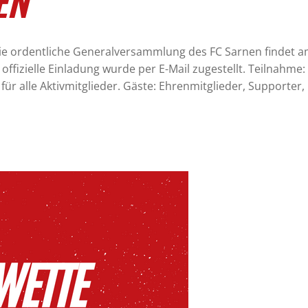
EN
e ordentliche Generalversammlung des FC Sarnen findet a
offizielle Einladung wurde per E-Mail zugestellt. Teilnahme: D
 für alle Aktivmitglieder. Gäste: Ehrenmitglieder, Support