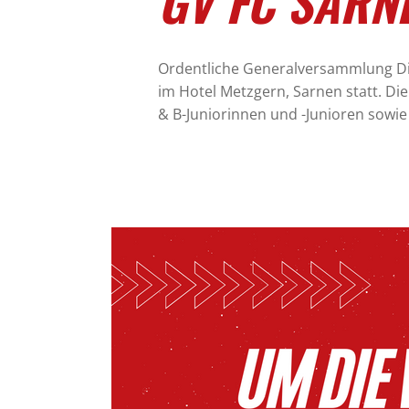
GV FC SARN
Ordentliche Generalversammlung Di
im Hotel Metzgern, Sarnen statt. Die 
& B-Juniorinnen und -Junioren sowie